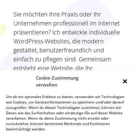
Sie möchten Ihre Praxis oder Ihr
Unternehmen professionell im Internet
präsentieren? Ich entwickle individuelle
WordPress-Websites, die modern
gestaltet, benutzerfreundlich und
einfach zu pflegen sind. Gemeinsam
entsteht eine Website, die Ihr
Unternehmen authentisch präsentiert
Cookie-Zustimmung
verwalten
und einen professionellen ersten
Eindruck vermittelt.
Um dir ein optimales Erlebnis zu bieten, verwenden wir Technologien
wie Cookies, um Geräteinformationen zu speichern und/oder darauf
zuzugreifen. Wenn du diesen Technologien zustimmst, können wir
Daten wie das Surfverhalten oder eindeutige IDs auf dieser Website
ANFRAGE STARTEN
verarbeiten. Wenn du deine Zustimmung nicht erteilst oder
zurückziehst, können bestimmte Merkmale und Funktionen
beeinträchtigt werden.
Dr. Maja Schulz-Parac | Webdesign Münster
| 0176