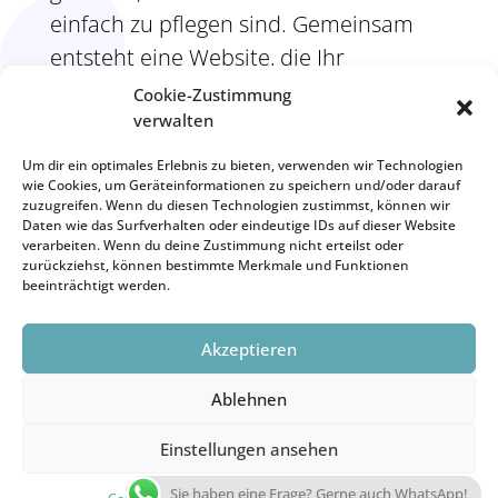
einfach zu pflegen sind. Gemeinsam
entsteht eine Website, die Ihr
Unternehmen authentisch präsentiert
Cookie-Zustimmung
verwalten
und einen professionellen ersten
Eindruck vermittelt.
Um dir ein optimales Erlebnis zu bieten, verwenden wir Technologien
wie Cookies, um Geräteinformationen zu speichern und/oder darauf
zuzugreifen. Wenn du diesen Technologien zustimmst, können wir
Daten wie das Surfverhalten oder eindeutige IDs auf dieser Website
ANFRAGE STARTEN
verarbeiten. Wenn du deine Zustimmung nicht erteilst oder
zurückziehst, können bestimmte Merkmale und Funktionen
beeinträchtigt werden.
Dr. Maja Schulz-Parac | Webdesign Münster
| 0176
64070643 |
web@majaschulz.de
| Hammer Straße
Akzeptieren
39, 48153 Münster
IMPRESSUM
|
DATENSCHUTZ
Ablehnen
Einstellungen ansehen
Sie haben eine Frage? Gerne auch WhatsApp!